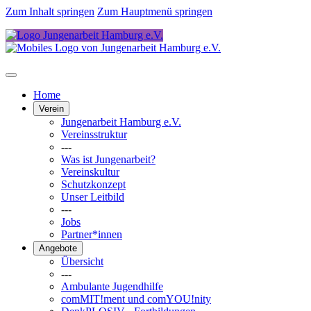
Zum Inhalt springen
Zum Hauptmenü springen
Home
Verein
Jungenarbeit Hamburg e.V.
Vereinsstruktur
---
Was ist Jungenarbeit?
Vereinskultur
Schutzkonzept
Unser Leitbild
---
Jobs
Partner*innen
Angebote
Übersicht
---
Ambulante Jugendhilfe
comMIT!ment und comYOU!nity