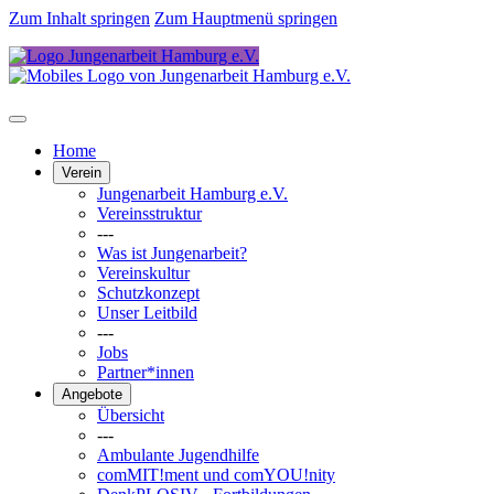
Zum Inhalt springen
Zum Hauptmenü springen
Home
Verein
Jungenarbeit Hamburg e.V.
Vereinsstruktur
---
Was ist Jungenarbeit?
Vereinskultur
Schutzkonzept
Unser Leitbild
---
Jobs
Partner*innen
Angebote
Übersicht
---
Ambulante Jugendhilfe
comMIT!ment und comYOU!nity