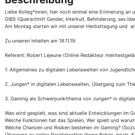
Liebe Kolleg*innen, hier noch einmal eine Erinnerung a
GIBS (Querschnitt Gender, Interkult, Behinderung, sex.Id
Am Montag starten wir mit unserer Herbsttagung und am 
Zu unseren Inhalten am 18.11.19:
Referent: Robert Lejeune (Online Redakteur meintestgel
1: Allgemeines zu digitalen Lebenswelten von Jugendlic
2. Jungen* in digitalen Lebenswelten, Übergang zum T
3. Gaming als Schwerpunktthema von Jungen* in digital
Was wird gespielt, was sind aktuelle Entwicklungen im
Welche Funktionen hat das Spielen, Wer spielt und waru
Welche Chancen und Risiken bestehen im Gaming? (Soziale 
Übergang zu online Parallelwelten (bspw.8chan, incels,